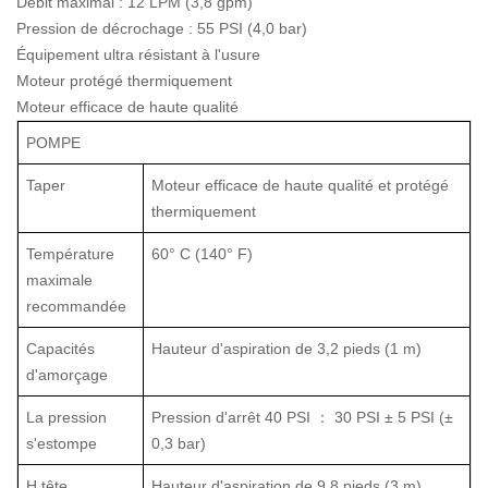
Débit maximal : 12 LPM (3,8 gpm)
Pression de décrochage : 55 PSI (4,0 bar)
Équipement ultra résistant à l'usure
Moteur protégé thermiquement
Moteur efficace de haute qualité
POMPE
Taper
Moteur efficace de haute qualité et protégé
thermiquement
Température
60° C (140° F)
maximale
recommandée
Capacités
Hauteur d'aspiration de 3,2 pieds (1 m)
d'amorçage
La pression
Pression d'arrêt 40 PSI ： 30 PSI ± 5 PSI (±
s'estompe
0,3 bar)
H
tête
Hauteur d'aspiration de 9,8 pieds (3 m)