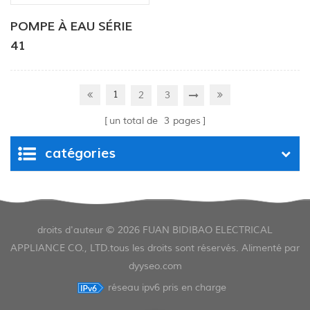
POMPE À EAU SÉRIE
41
1
2
3
un total de
3
pages
catégories
droits d'auteur © 2026 FUAN BIDIBAO ELECTRICAL
APPLIANCE CO., LTD.tous les droits sont réservés. Alimenté par
dyyseo.com
réseau ipv6 pris en charge