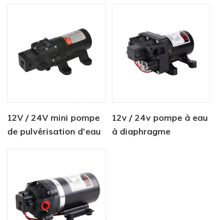
à haut débit série CF-
haute pression série
410
12V / 24V mini pompe
12v / 24v pompe à eau
de pulvérisation d'eau
à diaphragme
agricole à courant
d'agriculture de
continu 80PSI
courant continu
électrique