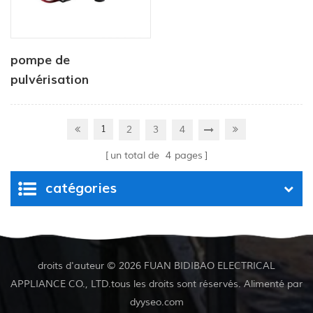
pompe de
pulvérisation
électrique à courant
alternatif série dp
1
2
3
4
un total de
4
pages
catégories
droits d'auteur © 2026 FUAN BIDIBAO ELECTRICAL
APPLIANCE CO., LTD.tous les droits sont réservés. Alimenté par
dyyseo.com