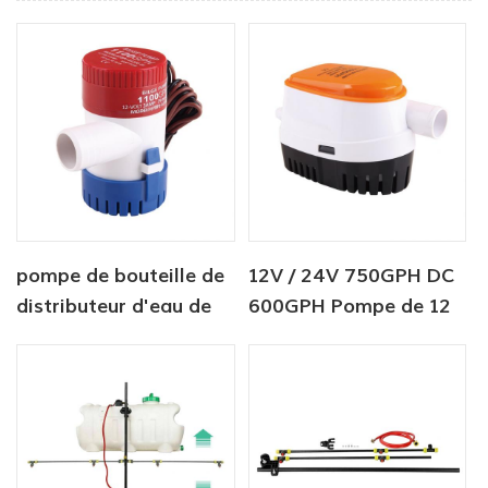
pompe de bouteille de
12V / 24V 750GPH DC
distributeur d'eau de
600GPH Pompe de 12
12V 750 GPH 1100
volts Seaflo Pompe de
GPH 12V pour la
cale automatique 12V
marine
Pompe à eau DC pour
bateau