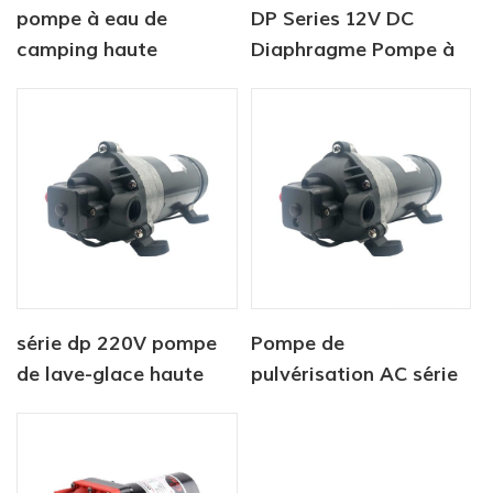
pompe à eau de
DP Series 12V DC
camping haute
Diaphragme Pompe à
pression 12 V de haute
eau haute pression
qualité
série dp 220V pompe
Pompe de
de lave-glace haute
pulvérisation AC série
pression
DP pompe haute
pression 220V