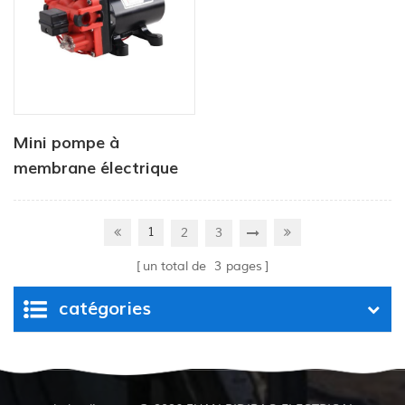
Mini pompe à
membrane électrique
haute pression à haut
débit
1
2
3
un total de
3
pages
catégories