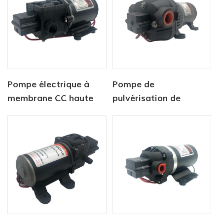
Pompe électrique à
Pompe de
membrane CC haute
pulvérisation de
pression série CF-40
batterie agricole 12v
dc