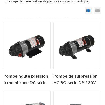
brassage de bière automatique pour usage domestique.
Grid Vi
Li
Pompe haute pression
Pompe de surpression
à membrane DC série
AC RO série DP 220V
DP 12V/24V 4.6.5-
5,5lpm 120-170PSI
5.5LPM 60-170PSI