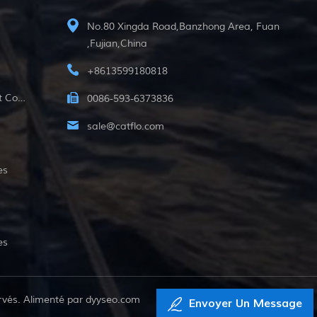
No.80 Xingda Road,Banzhong Area, Fuan
,Fujian,China
+8613599180818
12v Pompe Submersible À Courant Continu
0086-593-6373836
sale@catflo.com
es
es
rvés. Alimenté par
dyyseo.com
Envoyer Un Message