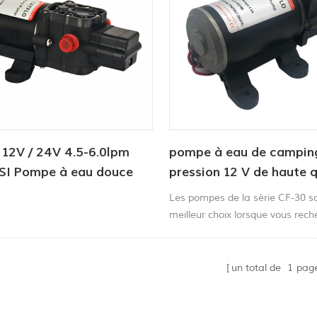
 12V / 24V 4.5-6.0lpm
pompe à eau de campin
SI Pompe à eau douce
pression 12 V de haute q
Les pompes de la série CF-30 so
meilleur choix lorsque vous rec
pompe de pulvérisation haute 
à un coût économique,Pompe d
pulvérisation à courant continu
un total de
1
pag
atteindre des performances de p
localisées ou diffuses supérieur
commodité de connexion rapide