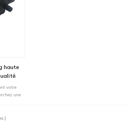
g haute
ualité
nt votre
herchez une
performance
e
peut
es
ulvérisation
es et une
.