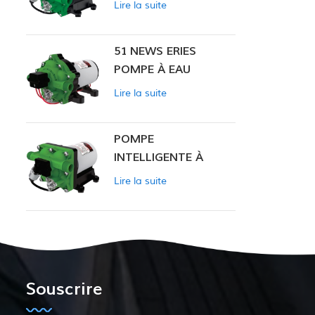
Lire la suite
INTELLIGENTE
51 NEWS ERIES
POMPE À EAU
Lire la suite
POMPE
INTELLIGENTE À
PRESSION
Lire la suite
CONSTANTE SÉRIE
ZN-42
Souscrire