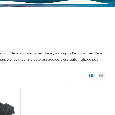
é pour de nombreux types d'eau, y compris l'eau de mer, l'eau
e agricole, et machine de brassage de bière automatique pour
Grid View
List 