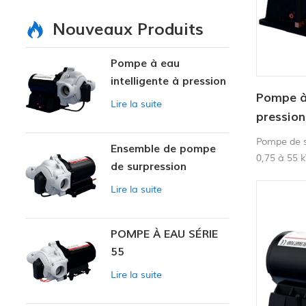
Nouveaux Produits
Pompe à eau
intelligente à pression
Pompe à 
variable
Lire la suite
pression
Pompe de s
Ensemble de pompe
0,75 à 55 k
de surpression
pression, p
intelligente
Lire la suite
résidentiel
POMPE À EAU SÉRIE
55
Lire la suite