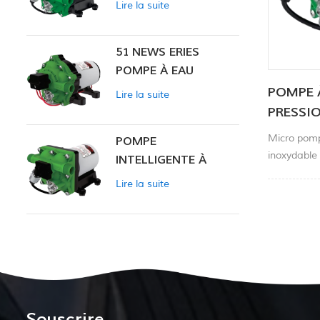
Lire la suite
INTELLIGENTE
51 NEWS ERIES
POMPE À EAU
POMPE 
Lire la suite
PRESSI
INTELL
Micro pomp
POMPE
inoxydable 
INTELLIGENTE À
appareils 
PRESSION
Lire la suite
de laborato
CONSTANTE SÉRIE
l'environne
ZN-42
pneus auto
Souscrire