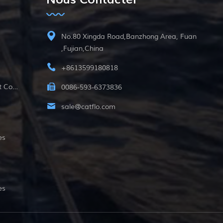
No.80 Xingda Road,Banzhong Area, Fuan
,Fujian,China
+8613599180818
12v Pompe Submersible À Courant Continu
0086-593-6373836
sale@catflo.com
es
es