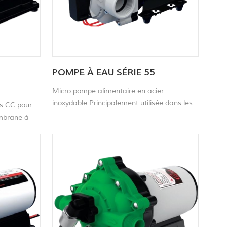
POMPE À EAU SÉRIE 55
Micro pompe alimentaire en acier
inoxydable Principalement utilisée dans les
ts CC pour
appareils électroménagers, les équipements
mbrane à
de laboratoire, la surveillance de
 vitesse
l'environnement, la surveillance des gaz, les
pneus automobiles et d'autres domaines.