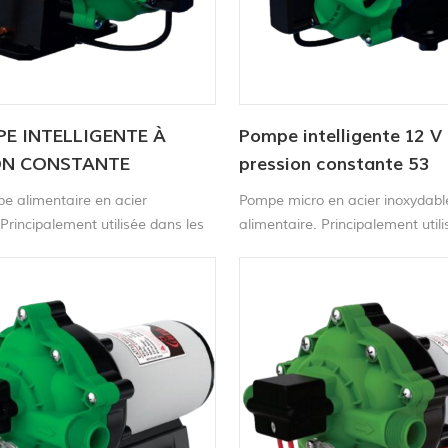
E INTELLIGENTE À
Pompe intelligente 12 V
ON CONSTANTE
pression constante 53
e alimentaire en acier
Pompe micro en acier inoxydable
Principalement utilisée dans les
alimentaire. Principalement util
électroménagers, les équipements
appareils ménagers, les équipe
ire, la surveillance de
laboratoire, la surveillance
ment, la surveillance des gaz, les
environnementale, la surveillan
mobiles et d'autres domaines.
les pneus automobiles et d'autr
domaines.