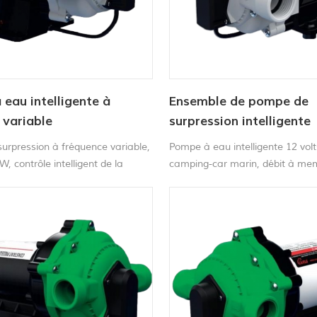
eau intelligente à
Ensemble de pompe de
 variable
surpression intelligente
urpression à fréquence variable,
Pompe à eau intelligente 12 vol
W, contrôle intelligent de la
camping-car marin, débit à me
our l'alimentation en eau
demande automatique, pompe à
le et commerciale
variable haute pression.