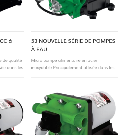
 CC à
53 NOUVELLE SÉRIE DE POMPES
À EAU
 de qualité
Micro pompe alimentaire en acier
isée dans les
inoxydable Principalement utilisée dans les
ments de
appareils électroménagers, les équipements
de laboratoire, la surveillance de
ce des gaz,
l'environnement, la surveillance des gaz, les
es
pneus automobiles et d'autres domaines.