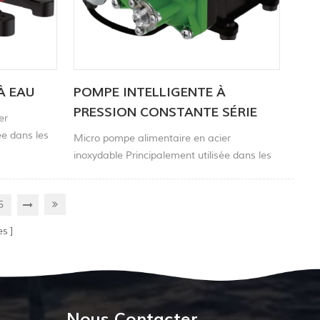
À EAU
POMPE INTELLIGENTE À
PRESSION CONSTANTE SÉRIE
er
ZN-42
ée dans les
Micro pompe alimentaire en acier
 équipements
inoxydable Principalement utilisée dans les
e
appareils électroménagers, les équipements
 des gaz, les
de laboratoire, la surveillance de
domaines.
5
l'environnement, la surveillance des gaz, les
pneus automobiles et d'autres domaines.
es
Nous Contacter