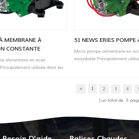
À MEMBRANE À
51 NEWS ERIES POMPE 
ON CONSTANTE
Micro pompe alimentaire en aci
IGENTE
inoxydable Principalement utilis
e alimentaire en acier
appareils électroménagers, les
Principalement utilisée dans les
de laboratoire, la surveillance d
électroménagers, les équipements
l'environnement, la surveillance
ire, la surveillance de
pneus automobiles et d'autres 
1
2
3
4
ment, la surveillance des gaz, les
mobiles et d'autres domaines.
un total de
5
pag
Besoin D'aide
Balises Chaudes