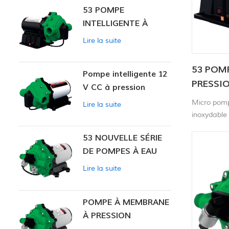
53 POMPE
INTELLIGENTE À
PRESSION
Lire la suite
CONSTANTE
53 POMP
Pompe intelligente 12
PRESSI
V CC à pression
constante 53
Micro pomp
Lire la suite
inoxydable 
appareils 
53 NOUVELLE SÉRIE
de laborato
DE POMPES À EAU
l'environne
pneus auto
Lire la suite
POMPE À MEMBRANE
À PRESSION
CONSTANTE