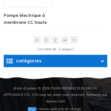
Pompe électrique à
membrane CC haute
pression série CF-40
1
2
un total de
2
pages
catégories
droits d'auteur © 2026 FUAN BIDIBAO ELECTRICAL
APPLIANCE CO., LTD.tous les droits sont réservés. Alimenté par
dyyseo.com
réseau ipv6 pris en charge