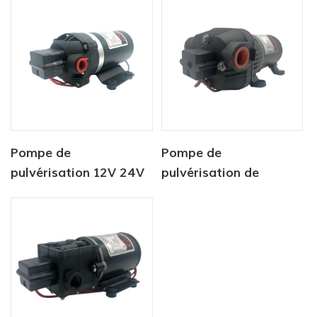
alternatif série dp
pression 220V
Pompe de
Pompe de
pulvérisation 12V 24V
pulvérisation de
DC, pompe à eau à
batterie agricole 12v
diaphragme de
dc
puissance DC