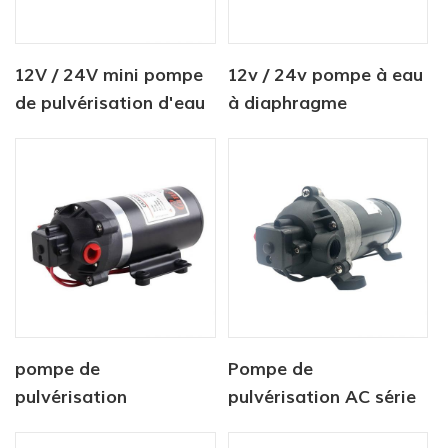
12V / 24V mini pompe
12v / 24v pompe à eau
de pulvérisation d'eau
à diaphragme
agricole à courant
d'agriculture de
continu 80PSI
courant continu
électrique
pompe de
Pompe de
pulvérisation
pulvérisation AC série
électrique à courant
DP pompe haute