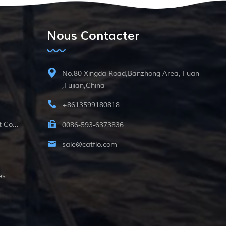
membranes.
Nous Contacter
No.80 Xingda Road,Banzhong Area, Fuan
,Fujian,China
+8613599180818
12v Pompe Submersible À Courant Continu
0086-593-6373836
sale@catflo.com
es