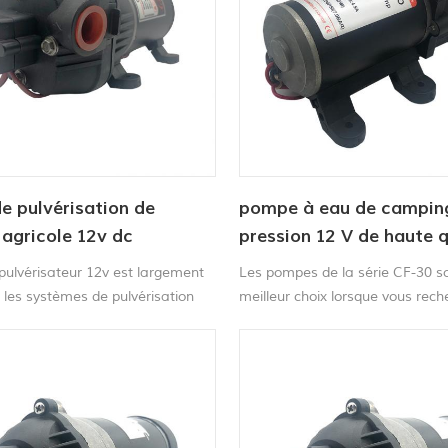
 pulvérisation de
pompe à eau de campin
 agricole 12v dc
pression 12 V de haute q
pulvérisateur 12v est largement
Les pompes de la série CF-30 so
s les systèmes de pulvérisation
meilleur choix lorsque vous rec
 transfert de liquide et les
pompe de pulvérisation haute 
s d'eau.
à un coût économique,Pompe d
pulvérisation à courant continu
atteindre des performances de p
localisées ou diffuses supérieur
commodité de connexion rapide