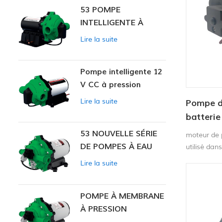
53 POMPE
INTELLIGENTE À
PRESSION
Lire la suite
CONSTANTE
Pompe intelligente 12
V CC à pression
constante 53
Lire la suite
Pompe de
batterie
53 NOUVELLE SÉRIE
moteur de 
DE POMPES À EAU
utilisé dan
agricole, le
Lire la suite
application
POMPE À MEMBRANE
À PRESSION
CONSTANTE