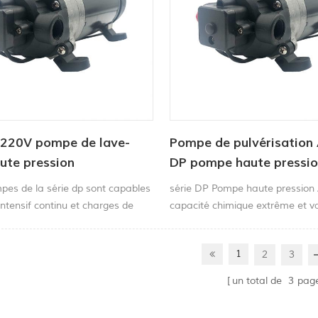
p 220V pompe de lave-
Pompe de pulvérisation 
ute pression
DP pompe haute pressi
pes de la série dp sont capables
série DP Pompe haute pression
intensif continu et charges de
capacité chimique extrême et v
rêmes.
l'appel normal du devoir avec 
autres additifs également.
1
2
3
un total de
3
pag