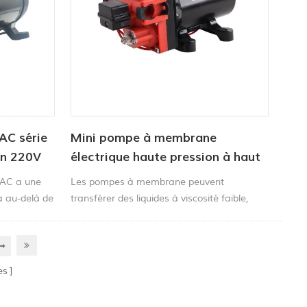
AC série
Mini pompe à membrane
on 220V
électrique haute pression à haut
débit
 AC a une
Les pompes à membrane peuvent
a au-delà de
transférer des liquides à viscosité faible,
de nombreux
moyenne ou élevée ainsi que des liquides à
forte teneur en solides. Ils peuvent
également gérer de nombreux produits
chimiques agressifs tels que les acides car
es
ils peuvent être construits avec une grande
variété de matériaux de corps et de