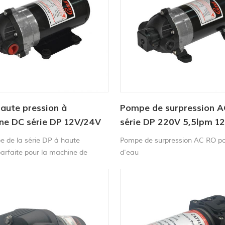
aute pression à
Pompe de surpression 
e DC série DP 12V/24V
série DP 220V 5,5lpm 1
.5LPM 60-170PSI
e de la série DP à haute
Pompe de surpression AC RO p
parfaite pour la machine de
d'eau
oiture portable , machine à
s tapis , balayeuse et
r agricole, etc. .