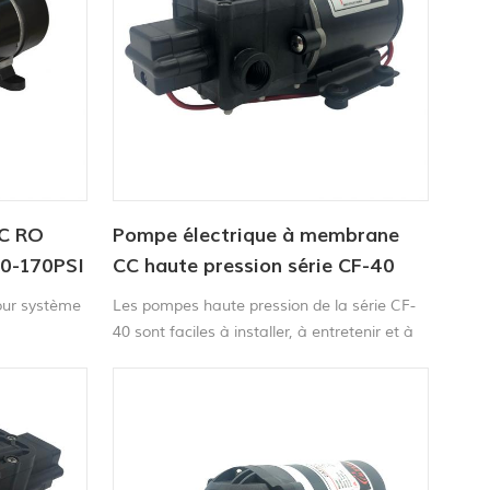
AC RO
Pompe électrique à membrane
20-170PSI
CC haute pression série CF-40
our système
Les pompes haute pression de la série CF-
40 sont faciles à installer, à entretenir et à
hiverner. Elles sont idéales pour les laveuses
de voitures portables, les machines à
nettoyer les tapis, les balayeuses et les
pulvérisateurs agricoles, etc.