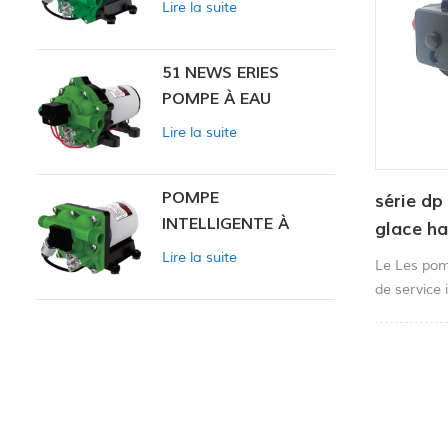
Lire la suite
INTELLIGENTE
51 NEWS ERIES
POMPE À EAU
Lire la suite
POMPE
série d
INTELLIGENTE À
glace ha
PRESSION
Lire la suite
Le Les pom
CONSTANTE SÉRIE
de service 
ZN-42
travail ext