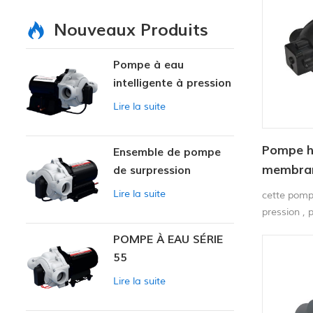
Nouveaux Produits
Pompe à eau
intelligente à pression
variable
Lire la suite
Pompe h
Ensemble de pompe
membran
de surpression
intelligente
4.6.5-5
Lire la suite
cette pomp
pression , 
lavage de v
POMPE À EAU SÉRIE
nettoyer le
55
pulvérisateu
Lire la suite