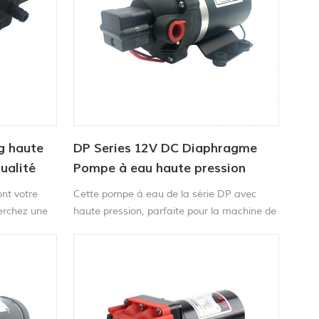
g haute
DP Series 12V DC Diaphragme
ualité
Pompe à eau haute pression
nt votre
Cette pompe à eau de la série DP avec
herchez une
haute pression, parfaite pour la machine de
performance
lavage de voiture portable, la machine à
e
transport en tapis, la balayeuse et le
peut
pulvérisateur agricole, etc.
ulvérisation
es et une
.