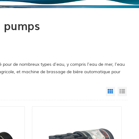
m pumps
é pour de nombreux types d'eau, y compris l'eau de mer, l'eau
e agricole, et machine de brassage de bière automatique pour
Grid View
List 