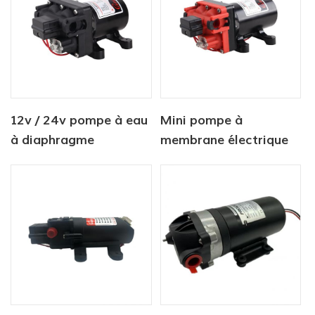
12v / 24v pompe à eau
Mini pompe à
à diaphragme
membrane électrique
d'agriculture de
haute pression à haut
courant continu
débit
électrique