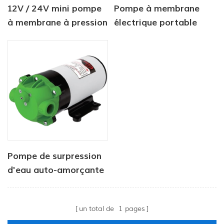
12V / 24V mini pompe
Pompe à membrane
à membrane à pression
électrique portable
d'eau 4.0LPM 80PSI
haute pression 24 V,
moteur de pression 2,8
l/min
Pompe de surpression
d'eau auto-amorçante
automatique,
silencieuse et à haut
un total de
1
pages
rendement