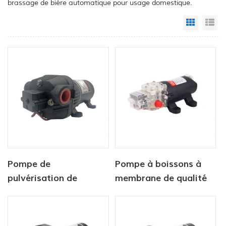
brassage de bière automatique pour usage domestique.
Grid Vi
Li
Pompe de
Pompe à boissons à
pulvérisation de
membrane de qualité
batterie agricole 12v
alimentaire 12 V
dc