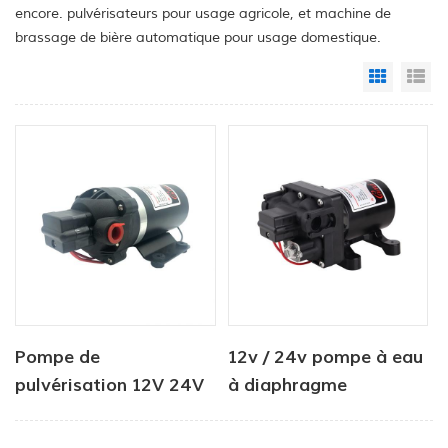
encore. pulvérisateurs pour usage agricole, et machine de
brassage de bière automatique pour usage domestique.
Grid Vi
Li
Pompe de
12v / 24v pompe à eau
pulvérisation 12V 24V
à diaphragme
DC, pompe à eau à
d'agriculture de
diaphragme de
courant continu