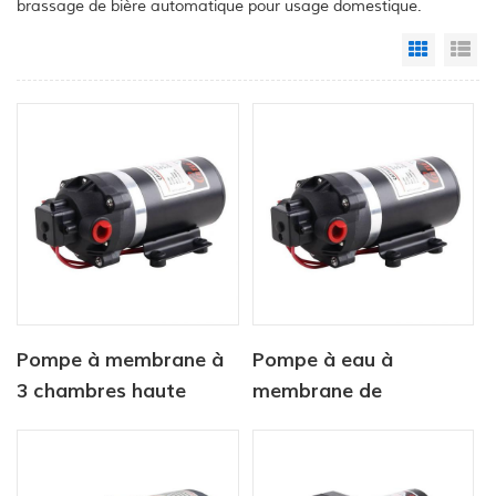
brassage de bière automatique pour usage domestique.
Grid Vi
Li
Pompe à membrane à
Pompe à eau à
3 chambres haute
membrane de
efficacité série dp
surpression pour
osmose inverse 12
V/24 V