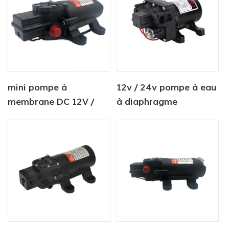
mini pompe à
12v / 24v pompe à eau
membrane DC 12V /
à diaphragme
24V 4.0LPM 80PSI
d'agriculture de
courant continu
électrique