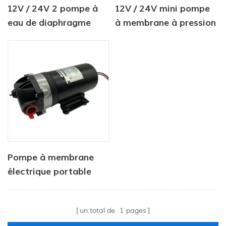
12V / 24V 2 pompe à
12V / 24V mini pompe
eau de diaphragme
à membrane à pression
industrielle de 2
d'eau 4.0LPM 80PSI
chambres 80PI
Pompe à membrane
électrique portable
haute pression 24 V,
moteur de pression 2,8
un total de
1
pages
l/min