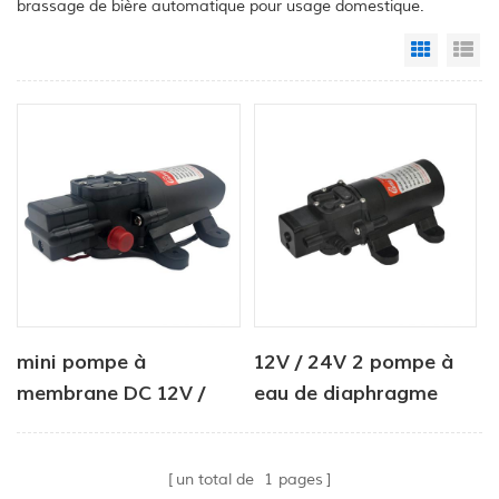
brassage de bière automatique pour usage domestique.
Grid Vi
Li
mini pompe à
12V / 24V 2 pompe à
membrane DC 12V /
eau de diaphragme
24V 4.0LPM 80PSI
industrielle de 2
chambres 80PI
un total de
1
pages