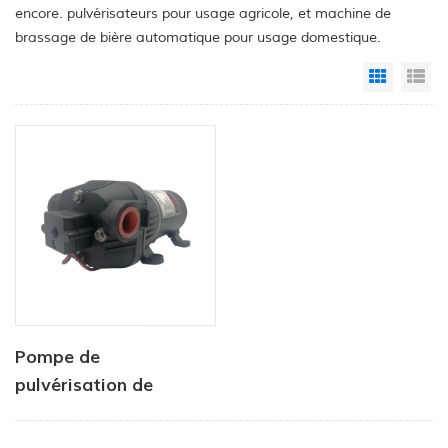
encore. pulvérisateurs pour usage agricole, et machine de
brassage de bière automatique pour usage domestique.
Grid Vi
Li
Pompe de
pulvérisation de
batterie agricole 12v
dc