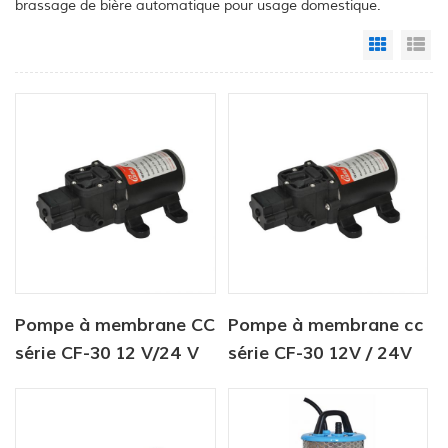
brassage de bière automatique pour usage domestique.
Grid Vi
Li
Pompe à membrane CC
Pompe à membrane cc
série CF-30 12 V/24 V
série CF-30 12V / 24V
4,5-6,0 l/min 80-100
4.5-6.0lpm 80-100psi
psi pour eau douce et
pompe à eau douce
eau de mer