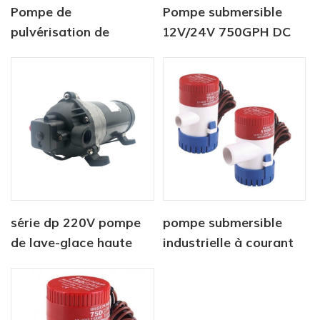
Pompe de
Pompe submersible
pulvérisation de
12V/24V 750GPH DC
batterie agricole 12v
pompe de cale
dc
automatique
série dp 220V pompe
pompe submersible
de lave-glace haute
industrielle à courant
pression
continu 12V 750 GPH