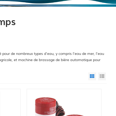
umps
é pour de nombreux types d'eau, y compris l'eau de mer, l'eau
e agricole, et machine de brassage de bière automatique pour
Grid View
List 