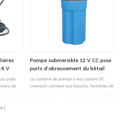
laires
Pompe submersible 12 V CC pour
24 V
puits d'abreuvement du bétail
our puits
Le système de pompe à eau solaire DC
esoins de
Livestock convient aux bassins, fontaines de
pe est
jardin, à la circulation de l'eau ou aux puits
ngue durée
de 10 cm (4 pouces) ou plus, etc.
es