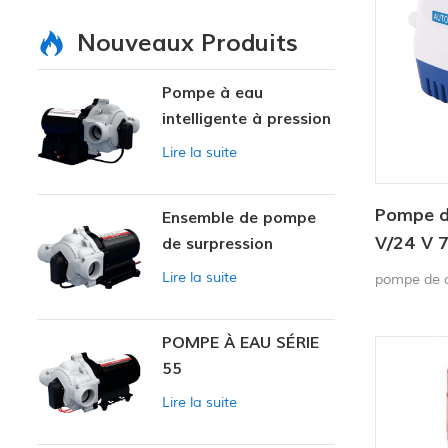
Nouveaux Produits
Pompe à eau
intelligente à pression
variable
Lire la suite
Pompe d
Ensemble de pompe
V/24 V 
de surpression
intelligente
submersi
Lire la suite
pompe de c
POMPE À EAU SÉRIE
55
Lire la suite