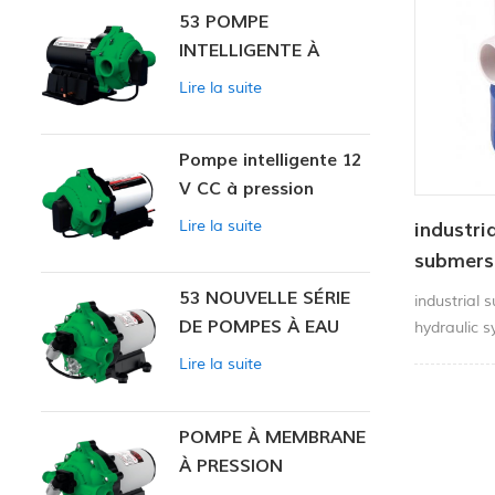
53 POMPE
INTELLIGENTE À
PRESSION
Lire la suite
CONSTANTE
Pompe intelligente 12
V CC à pression
constante 53
Lire la suite
industri
submers
53 NOUVELLE SÉRIE
industrial 
DE POMPES À EAU
hydraulic 
used in lin
Lire la suite
ideal For f
Yachts, etc
POMPE À MEMBRANE
À PRESSION
CONSTANTE