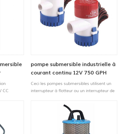
bmersible
pompe submersible industrielle à
r
courant continu 12V 750 GPH
male
ion
Ceci les pompes submersibles utilisent un
 V CC
interrupteur à flotteur ou un interrupteur de
panneau pour détecter l'eau et démarrer la
pompe pendant opération. Le L'écran de
filtre amovible facilite le nettoyage et le
remplacement des taches.