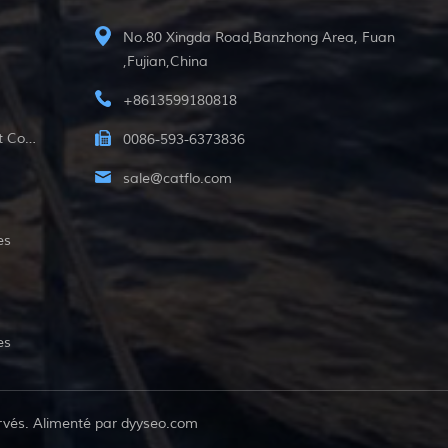
No.80 Xingda Road,Banzhong Area, Fuan
,Fujian,China
+8613599180818
12v Pompe Submersible À Courant Continu
0086-593-6373836
sale@catflo.com
es
es
rvés. Alimenté par
dyyseo.com