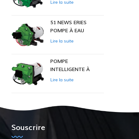
Lire la suite
INTELLIGENTE
51 NEWS ERIES
POMPE À EAU
Lire la suite
POMPE
INTELLIGENTE À
PRESSION
Lire la suite
CONSTANTE SÉRIE
ZN-42
Souscrire