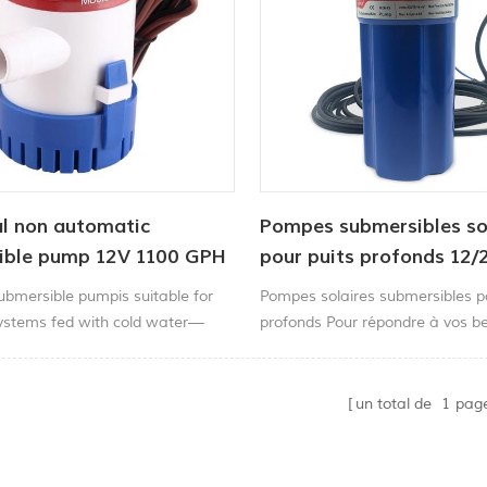
al non automatic
Pompes submersibles so
ible pump 12V 1100 GPH
pour puits profonds 12/
submersible pumpis suitable for
Pompes solaires submersibles p
systems fed with cold water—
profonds Pour répondre à vos b
e to be fed by gravity or pressure.
pompage à distance. Cette pom
ishing Boats, Cruisers, Runabouts,
robuste, durable et offre une lo
.
de vie.
un total de
1
pag