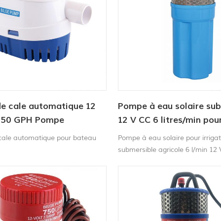
e cale automatique 12
Pompe à eau solaire su
750 GPH Pompe
12 V CC 6 litres/min pou
ble solaire CC
alimentation en eau ani
ale automatique pour bateau
Pompe à eau solaire pour irrigat
submersible agricole 6 l/min 12