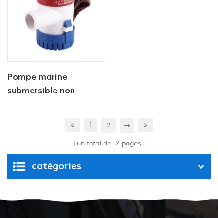
Pompe marine
submersible non
automatique 12v 750
gph
1
2
un total de
2
pages
catégories