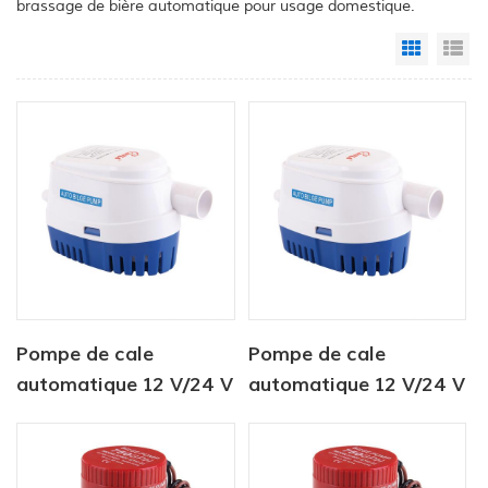
brassage de bière automatique pour usage domestique.
Grid Vi
Li
Pompe de cale
Pompe de cale
automatique 12 V/24 V
automatique 12 V/24 V
750 GPH
750 GPH Pompe
submersible solaire CC