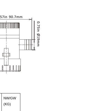
NW/GW
(KG)