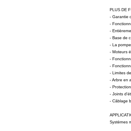
PLUS DE 
- Garantie 
- Fonctionne
- Entièreme
- Base de c
- La pompe 
- Moteurs é
- Fonctionn
- Fonctionn
- Limites d
- Arbre en 
- Protectio
- Joints d'é
- Câblage b
APPLICAT
Systèmes ma