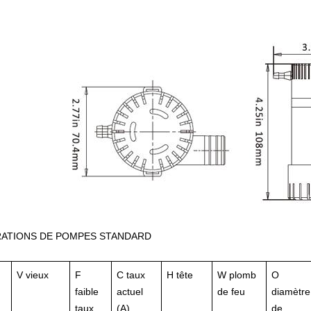
ATIONS DE POMPES STANDARD
V
vieux
F
C
taux
H
tête
W
plomb
O
faible
actuel
de feu
diamètre
taux
(A)
de