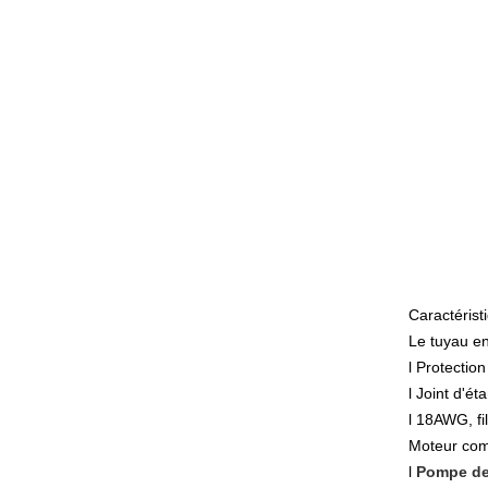
Caractérist
Le tuyau en
l Protection
l Joint d'ét
l 18AWG, fi
Moteur comp
l
Pompe de