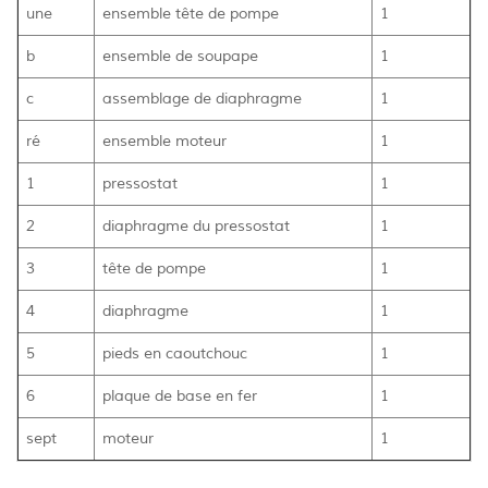
une
ensemble tête de pompe
1
b
ensemble de soupape
1
c
assemblage de diaphragme
1
ré
ensemble moteur
1
1
pressostat
1
2
diaphragme du pressostat
1
3
tête de pompe
1
4
diaphragme
1
5
pieds en caoutchouc
1
6
plaque de base en fer
1
sept
moteur
1