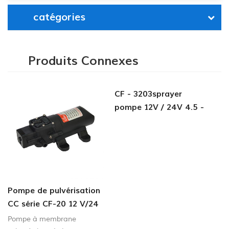
catégories
Produits Connexes
CF - 3203sprayer
pompe 12V / 24V 4.5 -
6.0LPM 80 - 100PSI
pompe à eau douce
Pompe de pulvérisation
P
CC série CF-20 12 V/24
à 
V 2,0-4,3 l/min 35-70
C
Pompe à membrane
Le