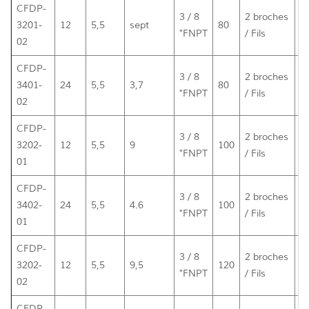
CFDP-
3 / 8
2 broches
3201-
12
5,5
sept
80
2
"FNPT
/ Fils
02
CFDP-
3 / 8
2 broches
3401-
24
5,5
3,7
80
2
"FNPT
/ Fils
02
CFDP-
3 / 8
2 broches
3202-
12
5,5
9
100
2
"FNPT
/ Fils
01
CFDP-
3 / 8
2 broches
3402-
24
5,5
4.6
100
2
"FNPT
/ Fils
01
CFDP-
3 / 8
2 broches
3202-
12
5,5
9,5
120
2
"FNPT
/ Fils
02
CFDP-