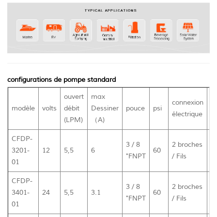
configurations de pompe standard
ouvert
max
connexion
bo
modèle
volts
débit
Dessiner
pouce
psi
électrique
in
(LPM)
（A)
CFDP-
3 / 8
2 broches
3201-
12
5,5
6
60
2
"FNPT
/ Fils
01
CFDP-
3 / 8
2 broches
3401-
24
5,5
3.1
60
2
"FNPT
/ Fils
01