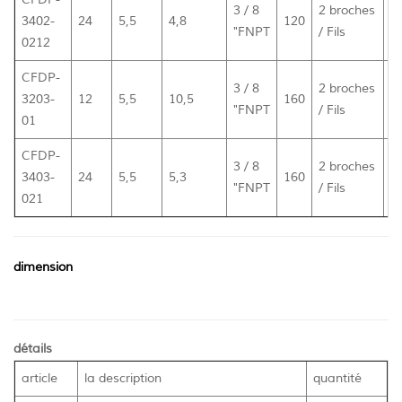
3 / 8
2 broches
3402-
24
5,5
4,8
120
2
"FNPT
/ Fils
0212
CFDP-
3 / 8
2 broches
3203-
12
5,5
10,5
160
2
"FNPT
/ Fils
01
CFDP-
3 / 8
2 broches
3403-
24
5,5
5,3
160
2
"FNPT
/ Fils
021
dimension
détails
article
la description
quantité