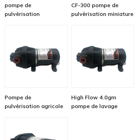
pompe de
CF-300 pompe de
pulvérisation
pulvérisation miniature
électrique à courant
haute pression série
alternatif série dp
Pompe de
High Flow 4.0gm
pulvérisation agricole
pompe de lavage
à haut débit série CF-
410