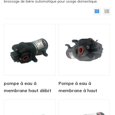
brassage de bière automatique pour usage domestique.
Grid Vi
Li
pompe à eau à
Pompe à eau à
membrane haut débit
membrane à haut
pour machines propres
débit CF-400 12 V 24 V
CF - 300 séries
Pompe de lavage