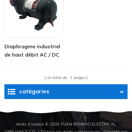
Diaphragme industriel
de haut débit AC / DC
Pompe à eau 12V 24V
40PI
un total de
1
pages
catégories
droits d'auteur © 2026 FUAN BIDIBAO ELECTRICAL
APPLIANCE CO., LTD.tous les droits sont réservés. Alimenté par