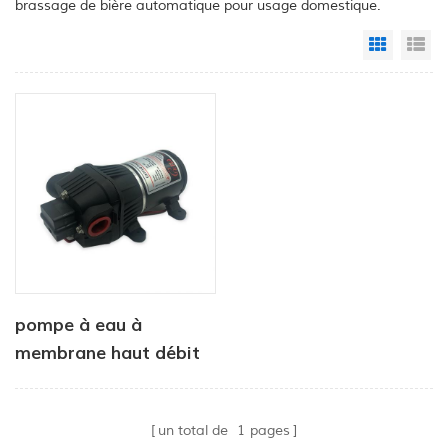
brassage de bière automatique pour usage domestique.
Grid Vi
Li
pompe à eau à
membrane haut débit
pour machines propres
CF - 300 séries
un total de
1
pages