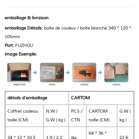
emballage & livraison
emballage Détails:
boîte de couleur / boîte blanche 340 * 120 *
105mm
Port:
FUZHOU
image Exemple:
détails d'emballage
CARTOM
Coffret cadeau
N.W /
PCS /
CARTOM
G.W (
taille (CM)
G.W ( kg )
CTN
taille (CM)
kg )
64 * 36 *
34 * 12 * 10,5
1,9 / 2,2
dix
22,6