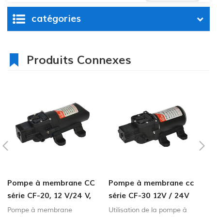
catégories
Produits Connexes
Pompe à membrane CC
Pompe à membrane cc
C
série CF-20, 12 V/24 V,
série CF-30 12V / 24V
6
débit 2,0-4,3 l/min,
4.5-6.0lpm 80-100psi
P
Pompe à membrane
Utilisation de la pompe à