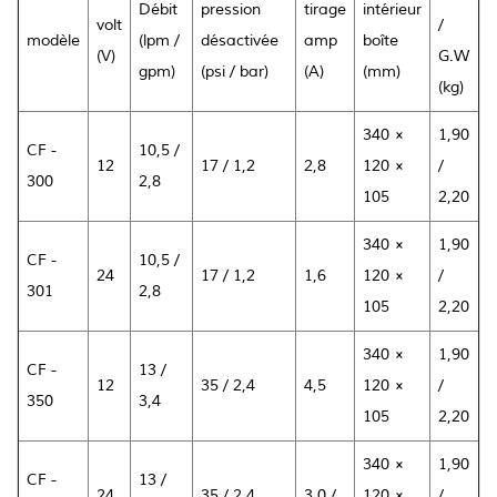
Débit
pression
tirage
intérieur
volt
/
modèle
(lpm /
désactivée
amp
boîte
(V)
G.W
gpm)
(psi / bar)
(A)
(mm)
(kg)
340 ×
1,90
CF -
10,5 /
12
17 / 1,2
2,8
120 ×
/
300
2,8
105
2,20
340 ×
1,90
CF -
10,5 /
24
17 / 1,2
1,6
120 ×
/
301
2,8
105
2,20
340 ×
1,90
CF -
13 /
12
35 / 2,4
4,5
120 ×
/
350
3,4
105
2,20
340 ×
1,90
CF -
13 /
24
35 / 2,4
3,0 /
120 ×
/