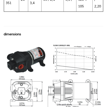
351
3,4
105
2,20
dimensions