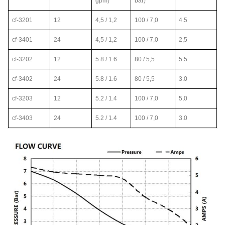
gpm)
bar)
cf-3201
12
4,5 / 1,2
100 / 7,0
4.5
cf-3401
24
4,5 / 1,2
100 / 7,0
2,5
cf-3202
12
5.8 / 1.6
80 / 5,5
5.5
cf-3402
24
5.8 / 1.6
80 / 5,5
3.0
cf-3203
12
5.2 / 1.4
100 / 7,0
5,0
cf-3403
24
5.2 / 1.4
100 / 7,0
3.0