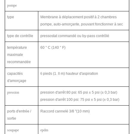
pompe
type
Membrane à déplacement positif à 2 chambres
pompe, auto-amorçante, pouvant fonctionner à sec
type de contrôle
pressostat commandé ou by-pass contrôlé
température
60 ° C (140 ° F)
maximale
recommandée
capacités
6
pieds (1.
8
m) hauteur d'aspiration
d'amorçage
pression
pression d'arrêt 80 psi: 65 psi ± 5 psi (± 0,3 bar)
pression d'arrêt 100 psi: 75 psi ± 5 psi (± 0,3 bar)
ports d'entrée /
Raccord cannelé 3/8 "(10 mm)
sortie
soupape
epdm