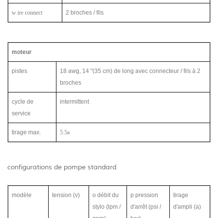
w
ire connect
2 broches / fils
moteur
pistes
18 awg, 14 "(35 cm) de long avec connecteur / fils à 2
broches
cycle de
intermittent
service
tirage max.
5.5a
configurations de pompe standard
modèle
tension (v)
o
débit du
p
pression
tirage
stylo (lpm /
d'arrêt (psi /
d'ampli (a)