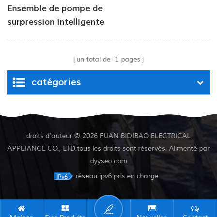
Ensemble de pompe de
surpression intelligente
un total de
1
pages
catégories
droits d'auteur © 2026 FUAN BIDIBAO ELECTRICAL
APPLIANCE CO., LTD.tous les droits sont réservés. Alimenté par
dyyseo.com
réseau ipv6 pris en charge