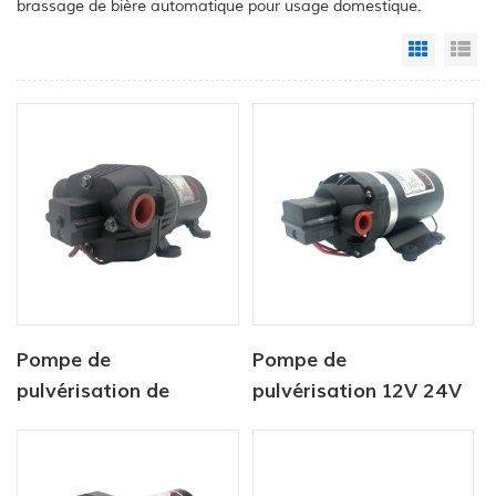
brassage de bière automatique pour usage domestique.
Grid Vi
Li
Pompe de
Pompe de
pulvérisation de
pulvérisation 12V 24V
batterie agricole 12v
DC, pompe à eau à
dc
diaphragme de
puissance DC