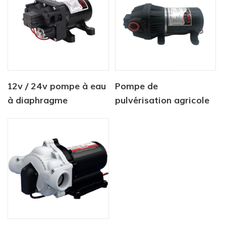
12v / 24v pompe à eau
Pompe de
à diaphragme
pulvérisation agricole
d'agriculture de
à haut débit série CF-
courant continu
410
électrique