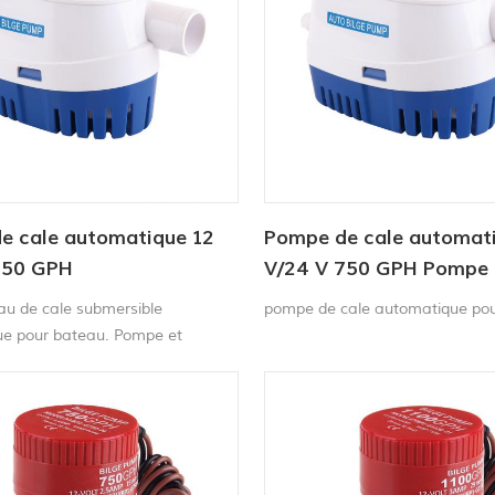
e cale automatique 12
Pompe de cale automat
750 GPH
V/24 V 750 GPH Pompe
submersible solaire CC
u de cale submersible
pompe de cale automatique po
e pour bateau. Pompe et
r à flotteur intégrés. Aucun
r à flotteur supplémentaire
pe de cale 12 V Il s'allume
niveau d'eau monte et s'éteint
u est retirée.