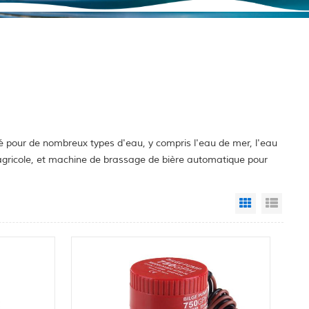
é pour de nombreux types d'eau, y compris l'eau de mer, l'eau
e agricole, et machine de brassage de bière automatique pour
Grid View
List 