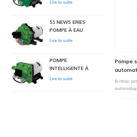
Lire la suite
INTELLIGENTE
51 NEWS ERIES
POMPE À EAU
Lire la suite
POMPE
Pompe s
INTELLIGENTE À
automat
PRESSION
Lire la suite
& nbsp; po
CONSTANTE SÉRIE
automatiq
ZN-42