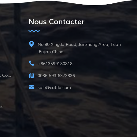
Nous Contacter
No.80 Xingda Road,Banzhong Area, Fuan
,Fujian,China
+8613599180818
12v Pompe Submersible À Courant Continu
0086-593-6373836
sale@catflo.com
es