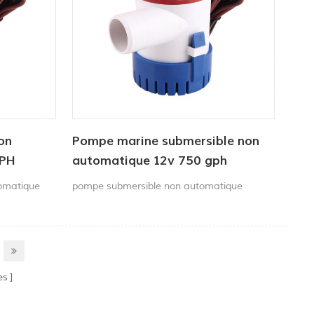
on
Pompe marine submersible non
GPH
automatique 12v 750 gph
omatique
pompe submersible non automatique
es