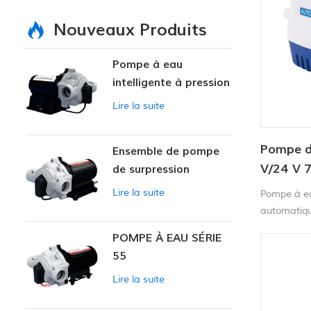
Nouveaux Produits
Pompe à eau
intelligente à pression
variable
Lire la suite
Pompe d
Ensemble de pompe
V/24 V 
de surpression
intelligente
Lire la suite
Pompe à ea
automatiqu
interrupteu
POMPE À EAU SÉRIE
interrupteu
55
requis. Pom
lorsque le 
Lire la suite
lorsque l'ea