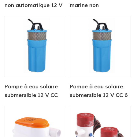
non automatique 12 V
marine non
350 GPH
automatique 12v1100
gph
Pompe à eau solaire
Pompe à eau solaire
submersible 12 V CC
submersible 12 V CC 6
pour l'abreuvement du
litres/min pour
bétail
alimentation en eau
animale