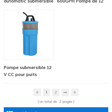
automatic submersible
600GPH Pompe de 12
pump 12V 1100 GPH
volts Seaflo Pompe de
cale automatique 12V
Pompe à eau DC pour
bateau
Pompe submersible 12
V CC pour puits
d'abreuvement du
bétail
1
2
un total de
2
pages