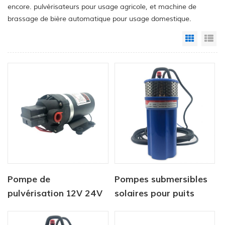
encore. pulvérisateurs pour usage agricole, et machine de
brassage de bière automatique pour usage domestique.
Grid Vi
Li
Pompe de
Pompes submersibles
pulvérisation 12V 24V
solaires pour puits
DC, pompe à eau à
profonds 12/24 V
diaphragme de