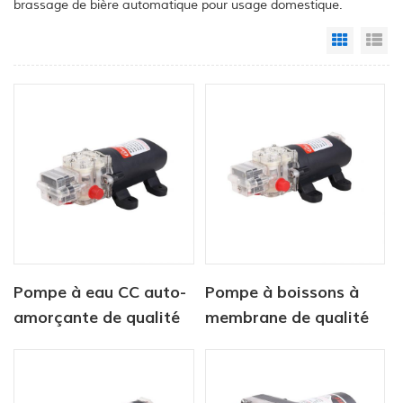
brassage de bière automatique pour usage domestique.
Grid Vi
Li
Pompe à eau CC auto-
Pompe à boissons à
amorçante de qualité
membrane de qualité
alimentaire pour
alimentaire 12 V
aliments et boissons