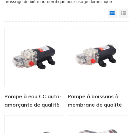
brassage de bière automatique pour usage domestique.
Grid Vi
Li
Pompe à eau CC auto-
Pompe à boissons à
amorçante de qualité
membrane de qualité
alimentaire pour
alimentaire 12 V
aliments et boissons