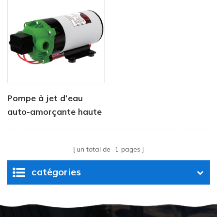
d'usine, pour puits
profonds
Pompe à jet d'eau
auto-amorçante haute
pression pour puits
profonds série DP
un total de
1
pages
catégories