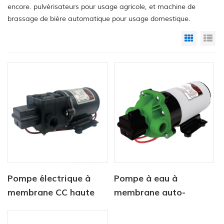
encore. pulvérisateurs pour usage agricole, et machine de
brassage de bière automatique pour usage domestique.
Grid Vi
Li
Pompe électrique à
Pompe à eau à
membrane CC haute
membrane auto-
pression série CF-40
amorçante série DP,
haute pression, prix