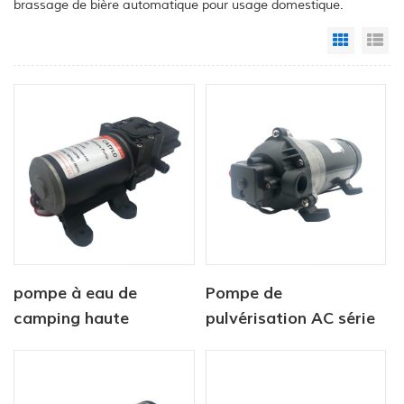
brassage de bière automatique pour usage domestique.
Grid Vi
Li
pompe à eau de
Pompe de
camping haute
pulvérisation AC série
pression 12 V de haute
DP pompe haute
qualité
pression 220V