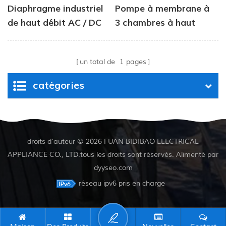
Diaphragme industriel
Pompe à membrane à
de haut débit AC / DC
3 chambres à haut
Pompe à eau 12V 24V
rendement série DP
40PI
un total de
1
pages
catégories
droits d'auteur © 2026 FUAN BIDIBAO ELECTRICAL
APPLIANCE CO., LTD.tous les droits sont réservés. Alimenté par
dyyseo.com
réseau ipv6 pris en charge