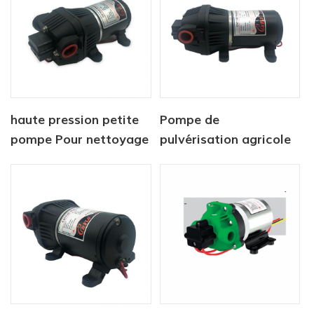
haute pression petite
Pompe de
pompe Pour nettoyage
pulvérisation agricole
AC / DC CF-300 séries
à haut débit série CF-
410