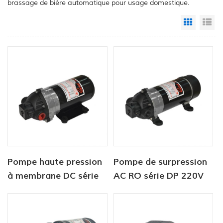
brassage de bière automatique pour usage domestique.
Grid Vi
Li
Pompe haute pression
Pompe de surpression
à membrane DC série
AC RO série DP 220V
DP 12V/24V 4.6.5-
5,5lpm 120-170PSI
5.5LPM 60-170PSI