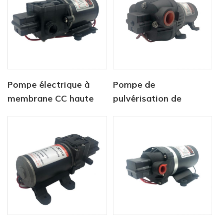
Pompe électrique à
Pompe de
membrane CC haute
pulvérisation de
pression série CF-40
batterie agricole 12v
dc