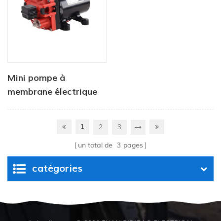
Mini pompe à
membrane électrique
haute pression à haut
débit
1
2
3
un total de
3
pages
catégories