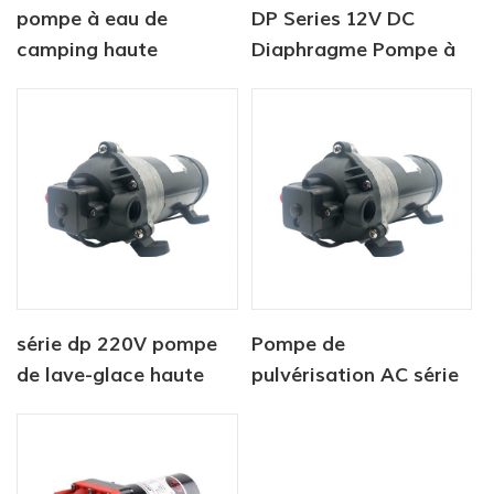
pompe à eau de
DP Series 12V DC
camping haute
Diaphragme Pompe à
pression 12 V de haute
eau haute pression
qualité
série dp 220V pompe
Pompe de
de lave-glace haute
pulvérisation AC série
pression
DP pompe haute
pression 220V