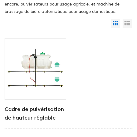
encore. pulvérisateurs pour usage agricole, et machine de
brassage de bière automatique pour usage domestique.
Grid Vi
Li
Cadre de pulvérisation
de hauteur réglable
pour véhicules de type
utilitaire