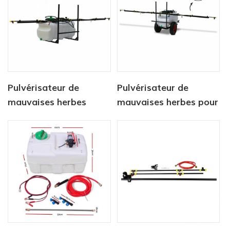
Pulvérisateur de
Pulvérisateur de
mauvaises herbes
mauvaises herbes pour
Réservoir 100L avec
VTT, réservoir de
pulvérisateur à rampe
pulvérisation localisé,
3M
rampe de 3 m,
pulvérisateur 100 L,
rampe de 3 m, chariot