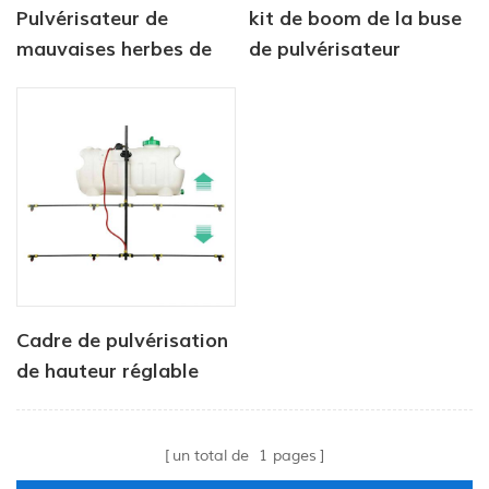
Pulvérisateur de
kit de boom de la buse
mauvaises herbes de
de pulvérisateur
jardin à réservoir
CatFlo ATV
chimique entraîné par
pompe de 50 L,
pression de 4,0 L/min,
80 PSI
Cadre de pulvérisation
de hauteur réglable
pour véhicules de type
utilitaire
un total de
1
pages