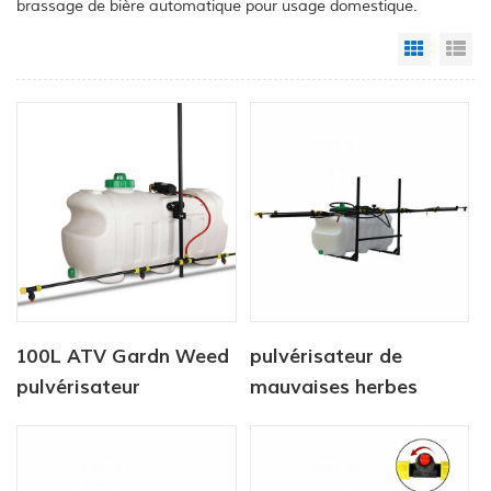
brassage de bière automatique pour usage domestique.
Grid Vi
Li
100L ATV Gardn Weed
pulvérisateur de
pulvérisateur
mauvaises herbes
réservoir de 100l avec
pulvérisateur à rampe
de 5m