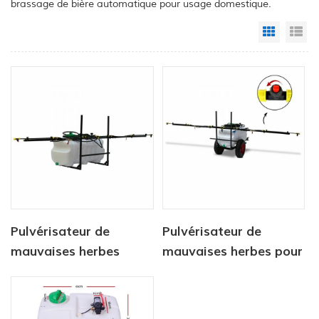
brassage de bière automatique pour usage domestique.
Grid Vi
Li
Pulvérisateur de
Pulvérisateur de
mauvaises herbes
mauvaises herbes pour
Réservoir 100L avec
VTT, réservoir de
pulvérisateur à rampe
pulvérisation localisé,
3M
rampe de 3 m,