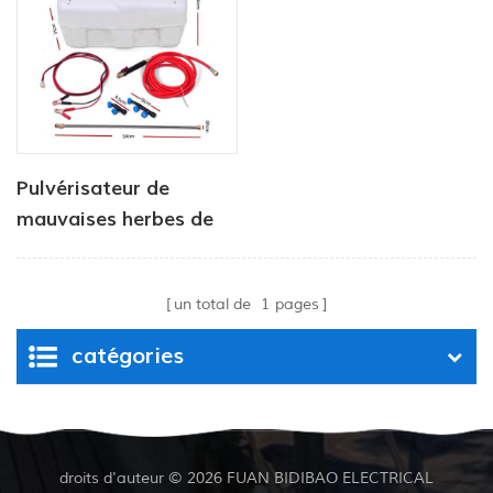
pulvérisateur 100 L,
rampe de 3 m, chariot
Pulvérisateur de
mauvaises herbes de
jardin à réservoir
chimique entraîné par
un total de
1
pages
pompe de 50 L,
pression de 4,0 L/min,
catégories
80 PSI
droits d'auteur © 2026 FUAN BIDIBAO ELECTRICAL