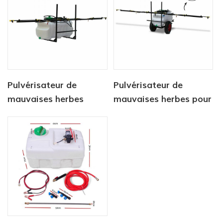
Pulvérisateur de
Pulvérisateur de
mauvaises herbes
mauvaises herbes pour
Réservoir 100L avec
VTT, réservoir de
pulvérisateur à rampe
pulvérisation localisé,
3M
rampe de 3 m,
pulvérisateur 100 L,
rampe de 3 m, chariot