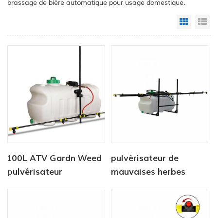
brassage de bière automatique pour usage domestique.
Grid Vi
Li
100L ATV Gardn Weed
pulvérisateur de
pulvérisateur
mauvaises herbes
réservoir de 100l avec
pulvérisateur à rampe
de 5m