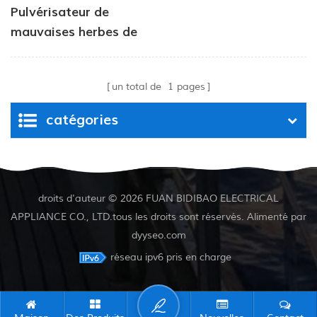
Pulvérisateur de
mauvaises herbes de
jardin à réservoir
chimique entraîné par
un total de
1
pages
pompe de 50 L,
pression de 4,0 L/min,
catégories
80 PSI
droits d'auteur © 2026 FUAN BIDIBAO ELECTRICAL
APPLIANCE CO., LTD.tous les droits sont réservés. Alimenté par
dyyseo.com
réseau ipv6 pris en charge