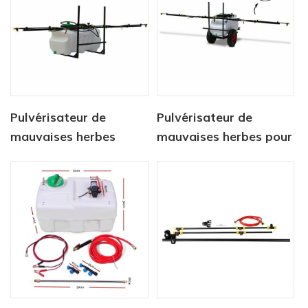
Pulvérisateur de
Pulvérisateur de
mauvaises herbes
mauvaises herbes pour
Réservoir 100L avec
VTT, réservoir de
pulvérisateur à rampe
pulvérisation localisé,
3M
rampe de 3 m,
pulvérisateur 100 L,
rampe de 3 m, chariot