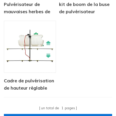
Pulvérisateur de
kit de boom de la buse
mauvaises herbes de
de pulvérisateur
jardin à réservoir
CatFlo ATV
chimique entraîné par
pompe de 50 L,
pression de 4,0 L/min,
80 PSI
Cadre de pulvérisation
de hauteur réglable
pour véhicules de type
utilitaire
un total de
1
pages