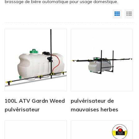
brassage de bière automatique pour usage domestique.
Grid Vi
Li
100L ATV Gardn Weed
pulvérisateur de
pulvérisateur
mauvaises herbes
réservoir de 100l avec
pulvérisateur à rampe
de 5m