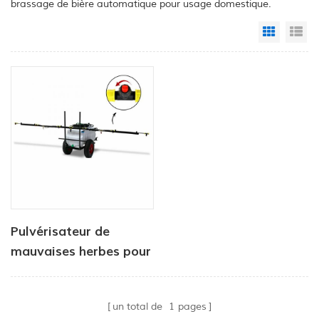
brassage de bière automatique pour usage domestique.
Grid Vi
Li
Pulvérisateur de
mauvaises herbes pour
VTT, réservoir de
pulvérisation localisé,
un total de
1
pages
rampe de 3 m,