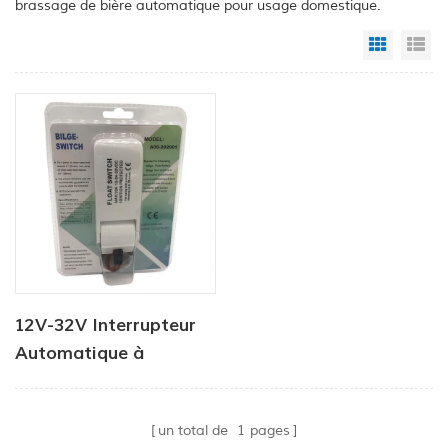
brassage de bière automatique pour usage domestique.
Grid Vi
Li
12V-32V Interrupteur
Automatique à
Flotteur Pour Bateau
de la Marine Pompe de
un total de
1
pages
Cale