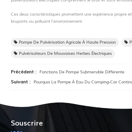
pulvérisateurs électriques comprennent le bruit et sans émission
Ces deux caractéristiques promettent une expérience propre et 
bruyants ou polluant l'environnement.
Pompe De Pulvérisation Agricole À Haute Pression
P
Pulvérisateurs De Mauvaises Herbes Électriques
Précédent :
Fonctions De Pompe Submersible Différente
Suivant :
Pourquoi La Pompe À Eau Du Camping-Car Continue
Souscrire