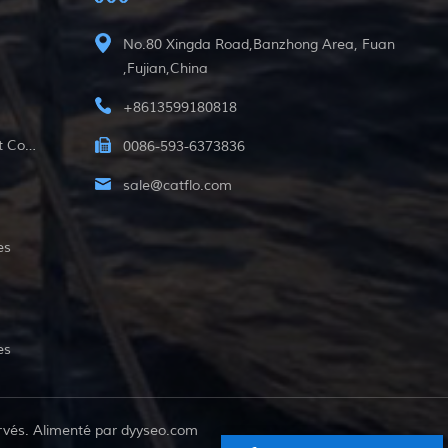
No.80 Xingda Road,Banzhong Area, Fuan
,Fujian,China
+8613599180818
12v Pompe Submersible À Courant Continu
0086-593-6373836
sale@catflo.com
es
es
rvés. Alimenté par
dyyseo.com