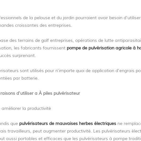
essionnels de la pelouse et du jardin pourraient avoir besoin d'utiliser
andes croissantes des entreprises.
se des terrains de golf entreprises, opérations de lutte antiparasitai
isation, les fabricants fournissent
pompe de pulvérisation agricole à h
succès surprenant.
érisateurs sont utilisés pour n'importe quoi de application d'engrais po
ntées par batterie.
 raisons d'utiliser
a À piles pulvérisateur
) améliorer la productivité
andis que
pulvérisateurs de mauvaises herbes électriques
ne remplace
rais travailleurs, peut augmenter productivité. Les pulvérisateurs élec
out aussi portables et efficaces que les pulvérisateurs à pompe tradit