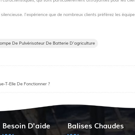
 caractéristiques, qui sont particulièrement attrayantes pour les clien
silencieuse. l'expérience que de nombreux clients préférez les équi
ompe De Pulvérisateur De Batterie D'agriculture
-T-Elle De Fonctionner ?
Besoin D'aide
Balises Chaudes