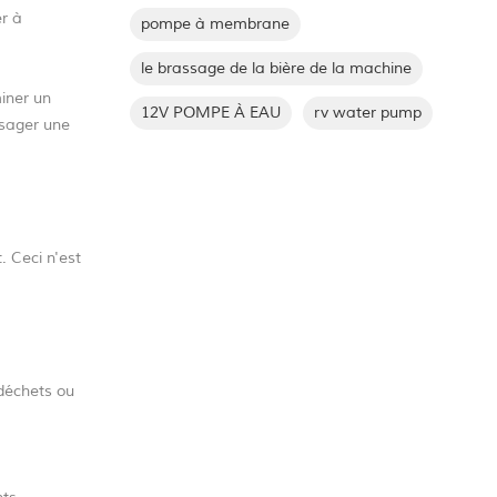
er à
pompe à membrane
le brassage de la bière de la machine
iner un
12V POMPE À EAU
rv water pump
ysager une
. Ceci n'est
 déchets ou