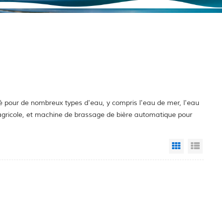
p
é pour de nombreux types d'eau, y compris l'eau de mer, l'eau
e agricole, et machine de brassage de bière automatique pour
Grid View
List 