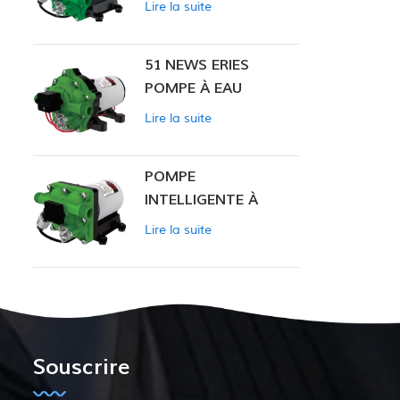
Lire la suite
INTELLIGENTE
51 NEWS ERIES
POMPE À EAU
Lire la suite
POMPE
INTELLIGENTE À
PRESSION
Lire la suite
CONSTANTE SÉRIE
ZN-42
Souscrire