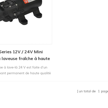
eries 12V / 24V Mini
laveuse fraîche à haute
 à lave-là 24 V est faite d'un
ant permanent de haute qualité
mpe à pulvérisation de peinture
llée, toutes les pièces standard
xydable Petite taille, poids léger,
un total de
1
pag
ssion, structure compacte,
s stables, facile à transporter.