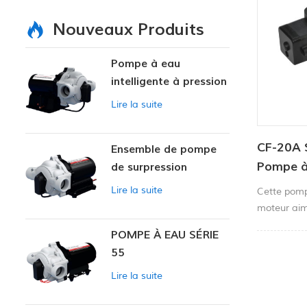
Nouveaux Produits
Pompe à eau
intelligente à pression
variable
Lire la suite
CF-20A S
Ensemble de pompe
Pompe à 
de surpression
intelligente
pression
Lire la suite
Cette pompe
moteur aim
et de la po
POMPE À EAU SÉRIE
entière sce
55
en acier ino
couple, pre
Lire la suite
performance