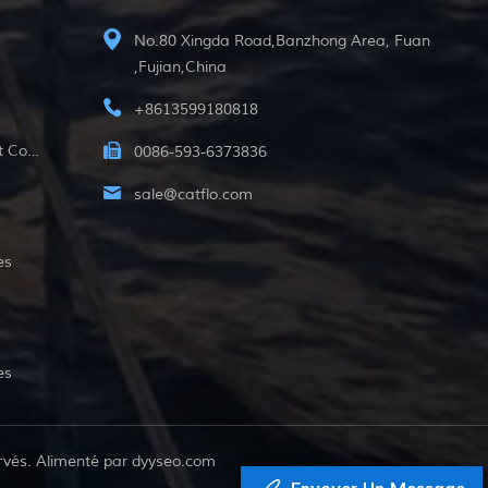
No.80 Xingda Road,Banzhong Area, Fuan
,Fujian,China
+8613599180818
12v Pompe Submersible À Courant Continu
0086-593-6373836
sale@catflo.com
es
es
rvés. Alimenté par
dyyseo.com