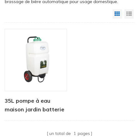
brassage de bière automatique pour usage domestique.
Grid Vi
Li
35L pompe à eau
maison jardin batterie
pulvérisateur
agriculture
un total de
1
pages
pulvérisateurs outils