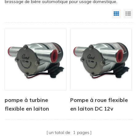
brassage de bière automatique pour usage domestique.
Grid Vi
Li
pompe à turbine
Pompe à roue flexible
flexible en laiton
en laiton DC 12v
marine micro
électrique 12v dc pour
un total de
1
pages
plate-forme de lavage