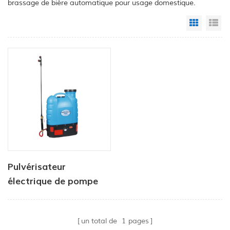
brassage de bière automatique pour usage domestique.
Grid Vi
Li
Pulvérisateur
électrique de pompe
de jardin de ferme de
sac à dos de
un total de
1
pages
pulvérisateur de