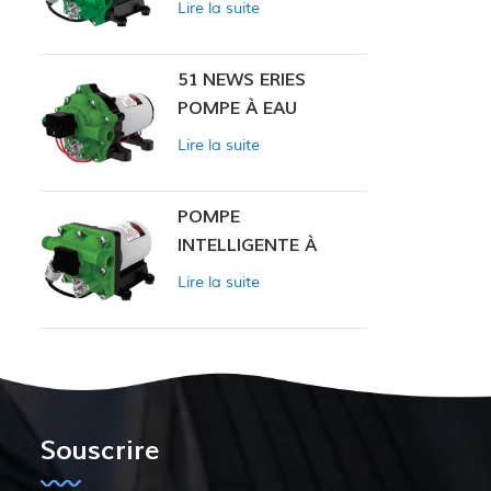
Lire la suite
INTELLIGENTE
51 NEWS ERIES
POMPE À EAU
Lire la suite
POMPE
INTELLIGENTE À
PRESSION
Lire la suite
CONSTANTE SÉRIE
ZN-42
Souscrire