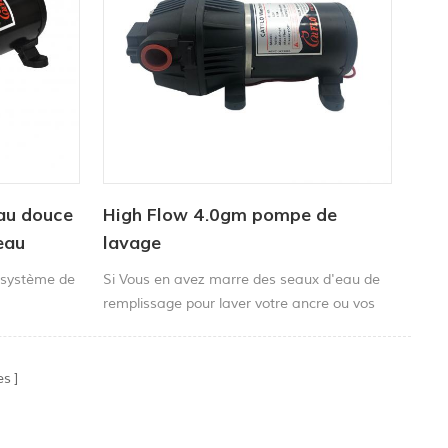
eau douce
High Flow 4.0gm pompe de
eau
lavage
 portable
 système de
Si Vous en avez marre des seaux d'eau de
es
remplissage pour laver votre ancre ou vos
ge marin
poissons de votre terrasse et éliminez la
boue - c'est High Time pour installer le
Catflo 4.0 washdown pompe à eausur votre
es
navire.