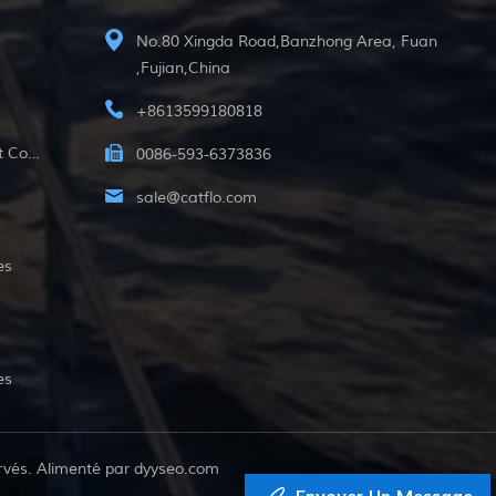
No.80 Xingda Road,Banzhong Area, Fuan
,Fujian,China
+8613599180818
12v Pompe Submersible À Courant Continu
0086-593-6373836
sale@catflo.com
es
es
rvés. Alimenté par
dyyseo.com