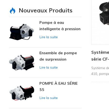
Nouveaux Produits
Pompe à eau
intelligente à pression
variable
Lire la suite
Système 
Ensemble de pompe
série CF
de surpression
intelligente
électriq
Lire la suite
Système de
pour app
410, pompe
portable po
POMPE À EAU SÉRIE
55
Lire la suite