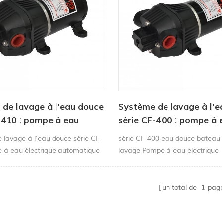
de lavage à l'eau douce
Système de lavage à l'
-410 : pompe à eau
série CF-400 : pompe à 
ue automatique portable
électrique automatique
 lavage à l'eau douce série CF-
série CF-400 eau douce bateau
lications marines
pour applications marin
 à eau électrique automatique
lavage Pompe à eau électrique
ur applications marines
automatique portable pour usa
un total de
1
pag