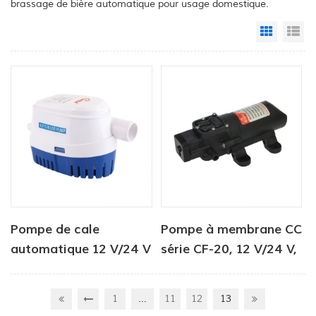
brassage de bière automatique pour usage domestique.
Grid Vi
Li
Pompe de cale
Pompe à membrane CC
automatique 12 V/24 V
série CF-20, 12 V/24 V,
750 GPH
débit 2,0-4,3 l/min,
pression 35-70 psi
...
13
1
11
12