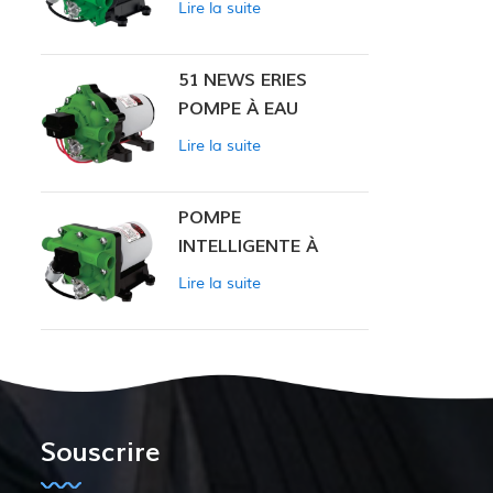
Lire la suite
INTELLIGENTE
51 NEWS ERIES
POMPE À EAU
Lire la suite
POMPE
INTELLIGENTE À
PRESSION
Lire la suite
CONSTANTE SÉRIE
ZN-42
Souscrire