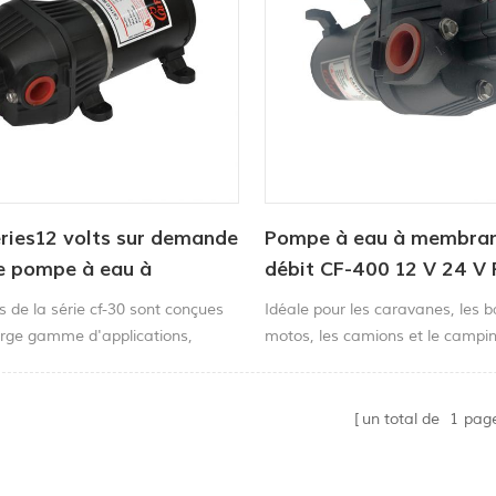
ries12 volts sur demande
Pompe à eau à membran
e pompe à eau à
débit CF-400 12 V 24 V
e pour camping-car
de lavage
 de la série cf-30 sont conçues
Idéale pour les caravanes, les b
arge gamme d'applications,
motos, les camions et le camping
e transfert de liquide, la
cette pompe à eau 12 V à haut 
n, la circulation, la filtration et la
de l'eau douce ou salée pour ne
.
pont, vos toilettes ou votre dou
un total de
1
pag
pompes s'allument et s'éteigne
automatiquement lorsque vous 
fermez le robinet.