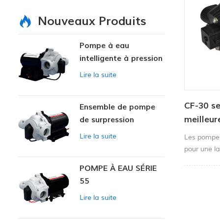
Nouveaux Produits
Pompe à eau
intelligente à pression
variable
Lire la suite
CF-30 se
Ensemble de pompe
meilleur
de surpression
intelligente
membran
Lire la suite
Les pompes
marin
pour une l
notamment l
POMPE À EAU SÉRIE
pulvérisatio
55
distribution
Lire la suite