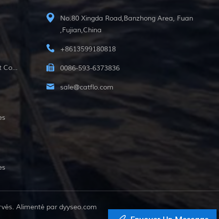
No.80 Xingda Road,Banzhong Area, Fuan
,Fujian,China
+8613599180818
12v Pompe Submersible À Courant Continu
0086-593-6373836
sale@catflo.com
es
es
rvés. Alimenté par
dyyseo.com