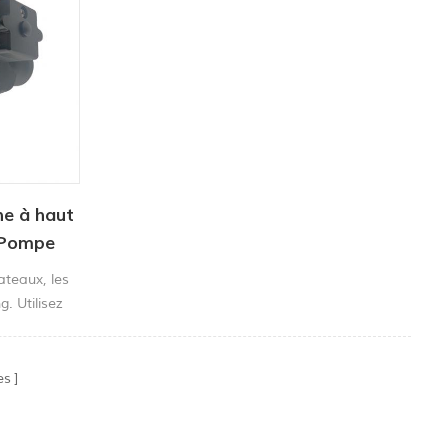
e à haut
 Pompe
ateaux, les
. Utilisez
débit avec
ttoyer votre
che. Ces
es
nt
ouvrez et