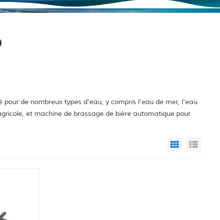
p
é pour de nombreux types d'eau, y compris l'eau de mer, l'eau
e agricole, et machine de brassage de bière automatique pour
Grid View
List 