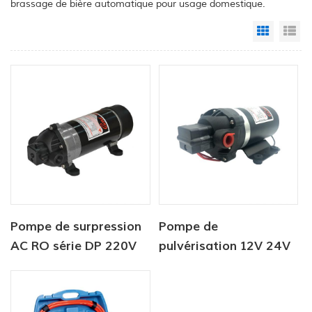
brassage de bière automatique pour usage domestique.
Grid Vi
Li
Pompe de surpression
Pompe de
AC RO série DP 220V
pulvérisation 12V 24V
5,5lpm 120-170PSI
DC, pompe à eau à
diaphragme de
puissance DC