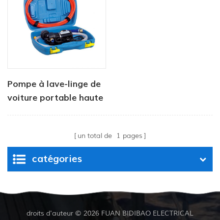
Pompe à lave-linge de
voiture portable haute
pression avec pistolet
à tuyau d'alimentation
un total de
1
pages
catégories
droits d'auteur © 2026 FUAN BIDIBAO ELECTRICAL