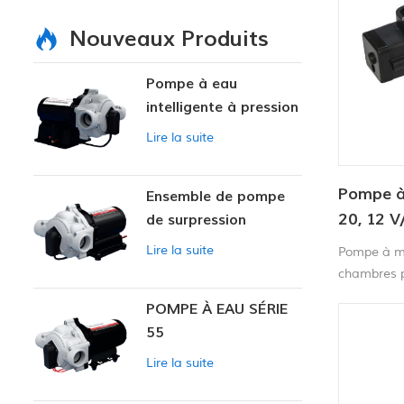
Nouveaux Produits
Pompe à eau
intelligente à pression
variable
Lire la suite
Pompe à
Ensemble de pompe
20, 12 V
de surpression
intelligente
pression
Lire la suite
Pompe à m
chambres p
silencieux
POMPE À EAU SÉRIE
membrane é
55
auto-amorç
sans risque.
Lire la suite
d'eau par 
intégré, el