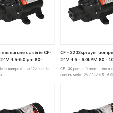
ement à l'ouverture et à la f3
automatiquement à l'ouverture e
 membrane cc série CF-
CF - 3203sprayer pompe
 24V 4.5-6.0lpm 80-
24V 4.5 - 6.0LPM 80 - 1
pompe à eau douce
pompe à eau douce
 de la pompe à eau 12v pour le
CF - 30 pompe à membrane à c
u
continu série 12V / 24V 4.5 - 6.
100PSI CF - 30 série 80 - 100 l
eau psi est conçue pour une l
de applications, y compris le tra
liquide, pulvérisation, circulation,
distribution. les pompes sont au
amorçantes, peut être exécuté 