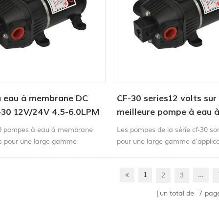
mal et il fournit ju3
 eau à membrane DC
CF-30 series12 volts su
F-30 12V/24V 4.5-6.0LPM
meilleure pompe à eau 
SI
membrane pour campin
30 pompes à eau à membrane
Les pompes de la série cf-30 so
marin
s pour une large gamme
pour une large gamme d'applica
ons, y compris le transfert de
notamment le transfert de liquid
pulvérisation, la circulation, la
pulvérisation, la circulation, la fi
1
...
2
3
 la distribution.
distribution.
un total de
7
pag