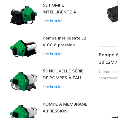
53 POMPE
automatiqu
INTELLIGENTE À
PRESSION
Lire la suite
CONSTANTE
Pompe intelligente 12
V CC à pression
constante 53
Lire la suite
Pompe à
30 12V /
100psi 
53 NOUVELLE SÉRIE
Utilisation
DE POMPES À EAU
chauffe-ea
Lire la suite
POMPE À MEMBRANE
À PRESSION
CONSTANTE