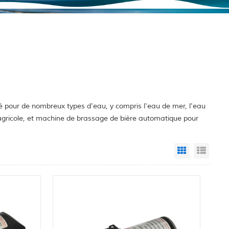
é pour de nombreux types d'eau, y compris l'eau de mer, l'eau
e agricole, et machine de brassage de bière automatique pour
Grid View
List 