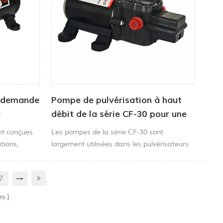
est ouvert et ferm3
r demande
Pompe de pulvérisation à haut
à
débit de la série CF-30 pour une
g-car
utilisation agricole
nt conçues
Les pompes de la série CF-30 sont
tions,
largement utilisées dans les pulvérisateurs
e, la
électriques
ltration et la
7
es