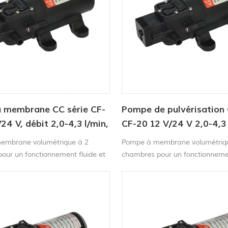
 membrane CC série CF-
Pompe de pulvérisation 
/24 V, débit 2,0-4,3 l/min,
CF-20 12 V/24 V 2,0-4,3 
 35-70 psi
70 psi
embrane volumétrique à 2
Pompe à membrane volumétriq
our un fonctionnement fluide et
chambres pour un fonctionnemen
, série CF-20 pompe à eau à
silencieux. Les pompes à memb
lectrique Cette pompe est
série CF-20 sont auto-amorçant
ante et peut fonctionner à sec
peuvent fonctionner à sec sans r
 Elle fournit jusqu'à 4,3 litres
fournissent jusqu'à 4,3 litres d'
minute. Grâce à son pressostat
minute. Grâce à son pressostat i
le démarre et s'arrête
pompe démarre et s'arrête