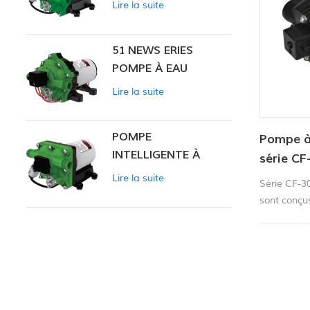
Lire la suite
INTELLIGENTE
51 NEWS ERIES
POMPE À EAU
Lire la suite
POMPE
Pompe à
INTELLIGENTE À
série C
PRESSION
80-100P
Lire la suite
Série CF-
CONSTANTE SÉRIE
sont conçu
ZN-42
d'applicati
liquide, la 
filtration et