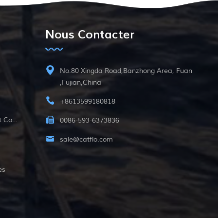
Nous Contacter
No.80 Xingda Road,Banzhong Area, Fuan
,Fujian,China
+8613599180818
12v Pompe Submersible À Courant Continu
0086-593-6373836
sale@catflo.com
es