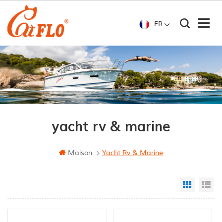
FR
yacht rv & marine
Maison
Yacht Rv & Marine
Grid Vi
Li