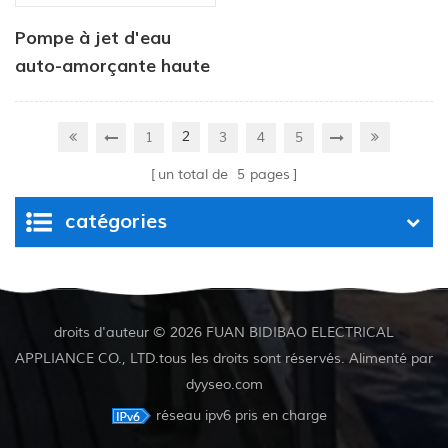
Pompe à jet d'eau
auto-amorçante haute
pression pour puits
profonds série DP
2
1
3
4
5
un total de
5
pages
catégories
droits d'auteur © 2026 FUAN BIDIBAO ELECTRICAL
APPLIANCE CO., LTD.tous les droits sont réservés. Alimenté par
dyyseo.com
réseau ipv6 pris en charge