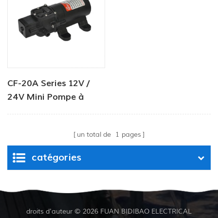
CF-20A Series 12V /
24V Mini Pompe à
laveuse fraîche à haute
pression
un total de
1
pages
catégories
droits d'auteur © 2026 FUAN BIDIBAO ELECTRICAL