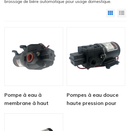
brassage de bière automatique pour usage domestique.
Grid Vi
Li
Pompe à eau à
Pompes à eau douce
membrane à haut
haute pression pour
débit CF-400 12 V 24 V
yachts, série CF-40
Pompe de lavage